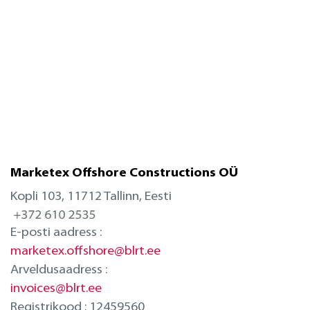
Marketex Offshore Constructions OÜ
Kopli 103, 11712 Tallinn, Eesti
E-posti aadress :
marketex.offshore@blrt.ee
Arveldusaadress :
invoices@blrt.ee
Registrikood : 12459560