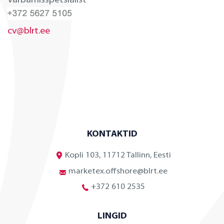
Värbamisspetsialist
cv@blrt.ee
KONTAKTID
Kopli 103, 11712 Tallinn, Eesti
marketex.offshore@blrt.ee
+372 610 2535
LINGID