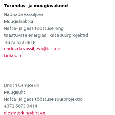
Turundus- ja müügiosakond
Nadezda Vassiljeva
Müügidirektor
Nafta- ja gaasitööstuse ning
taastuvate energiaallikate suurprojektid
nadezda.vassiljeva@blrt.ee
LinkedIn
Dmitri Osmjorkin
Müügijuht
Nafta- ja gaasitööstuse suurprojektid
+372 5673 3414
d.osmjorkin@blrt.ee