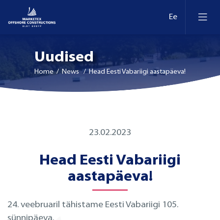
Uudised
Home
/ News / Head Eesti Vabariigi aastapäeva!
23.02.2023
Head Eesti Vabariigi
aastapäeva!
24. veebruaril tähistame Eesti Vabariigi 105.
sünnipäeva.