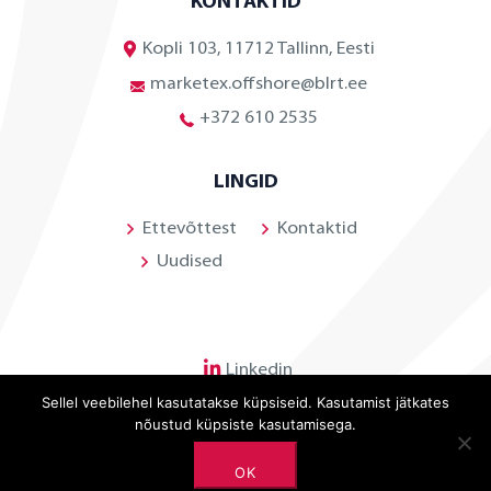
KONTAKTID
Kopli 103, 11712 Tallinn, Eesti
marketex.offshore@blrt.ee
+372 610 2535
LINGID
Ettevõttest
Kontaktid
Uudised
Linkedin
Sellel veebilehel kasutatakse küpsiseid. Kasutamist jätkates
nõustud küpsiste kasutamisega.
OK
©
2026 BLRT Grupp. All rights reserved.