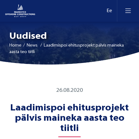
Uudised
Home
/ News / Laadimispoi ehitusprojekt pälvis maineka
aasta teo tiitli
26.08.2020
Laadimispoi ehitusprojekt
pälvis maineka aasta teo
tiitli