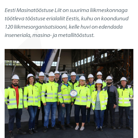
Eesti Masinatööstuse Liit on suurima liikmeskonnaga
töötleva tööstuse erialaliit Eestis, kuhu on koondunud
120 liikmesorganisatsiooni, kelle huvi on edendada
inseneriala, masina- ja metallitööstust.