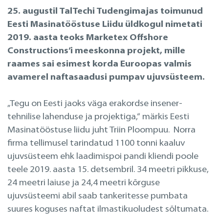
25. augustil TalTechi Tudengimajas toimunud
Eesti Masinatööstuse Liidu üldkogul nimetati
2019. aasta teoks Marketex Offshore
Constructions’i meeskonna projekt, mille
raames sai esimest korda Euroopas valmis
avamerel naftasaadusi pumpav ujuvsüsteem.
„Tegu on Eesti jaoks väga erakordse insener-
tehnilise lahenduse ja projektiga,“ märkis Eesti
Masinatööstuse liidu juht Triin Ploompuu. Norra
firma tellimusel tarindatud 1100 tonni kaaluv
ujuvsüsteem ehk laadimispoi pandi kliendi poole
teele 2019. aasta 15. detsembril. 34 meetri pikkuse,
24 meetri laiuse ja 24,4 meetri kõrguse
ujuvsüsteemi abil saab tankeritesse pumbata
suures koguses naftat ilmastikuoludest sõltumata.