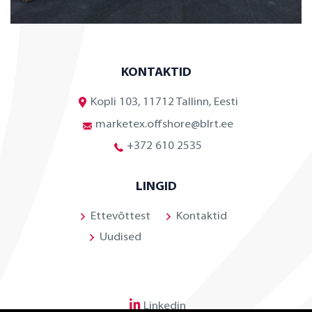
KONTAKTID
Kopli 103, 11712 Tallinn, Eesti
marketex.offshore@blrt.ee
+372 610 2535
LINGID
Ettevõttest
Kontaktid
Uudised
Linkedin