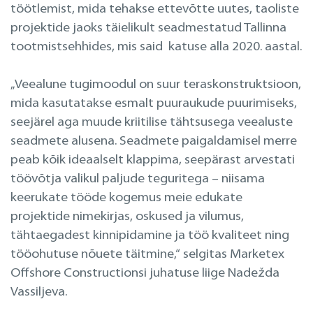
töötlemist, mida tehakse ettevõtte uutes, taoliste
projektide jaoks täielikult seadmestatud Tallinna
tootmistsehhides, mis said katuse alla 2020. aastal.
„Veealune tugimoodul on suur teraskonstruktsioon,
mida kasutatakse esmalt puuraukude puurimiseks,
seejärel aga muude kriitilise tähtsusega veealuste
seadmete alusena. Seadmete paigaldamisel merre
peab kõik ideaalselt klappima, seepärast arvestati
töövõtja valikul paljude teguritega – niisama
keerukate tööde kogemus meie edukate
projektide nimekirjas, oskused ja vilumus,
tähtaegadest kinnipidamine ja töö kvaliteet ning
tööohutuse nõuete täitmine,“ selgitas Marketex
Offshore Constructionsi juhatuse liige Nadežda
Vassiljeva.