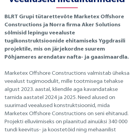
BLRT Grupi tütarettevõte Marketex Offshore
Constructions ja Norra firma Aker Solutions
sõlmisid lepingu veealuste
tugikonstruktsioonide ehitamiseks Yggdrasili
projektile, mis on järjekordne suurem
Põhjameres arendatav nafta- ja gaasimaardla.
Marketex Offshore Constructions valmistab üheksa
veealust tugimoodulit, mille tootmisega tehakse
algust 2023. aastal, kliendile aga kavandatakse
tarnida aastatel 2024 ja 2025. Need alused on
suurimad veealused konstruktsioonid, mida
Marketex Offshore Constructions on seni ehitanud.
Projekti elluviimiseks on plaanitud ainuüksi 340 000
tundi keevitus- ja koostetöid ning mehaanilist