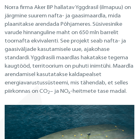
Norra firma Aker BP hallatav Yggdrasil (ilmapuu) on
järgmine suurem nafta- ja gaasimaardla, mida
plaanitakse arendada Põhjameres. Süsivesinike
varude hinnanguline maht on 650 mln barrelit
toornafta ekvivalenti. See projekt seab nafta- ja
gaasiväljade kasutamisele uue, ajakohase
standardi. Yggdrasili maardlas hakatakse tegema
kaugtööd, territoorium on puhuti inimtühi. Maardla
arendamisel kasutatakse kaldapealset
energiavarustussüsteemi, mis tähendab, et selles
piirkonnas on CO
– ja NO
-heitmete tase madal.
2
x