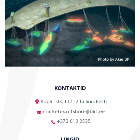
KONTAKTID
Kopli 103, 11712 Tallinn, Eesti
marketex.offshore@blrt.ee
+372 610 2535
LINGID