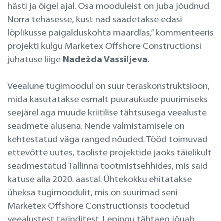
hästi ja õigel ajal. Osa mooduleist on juba jõudnud
Norra tehasesse, kust nad saadetakse edasi
lõplikusse paigalduskohta maardlas,” kommenteeris
projekti kulgu Marketex Offshore Constructionsi
juhatuse liige
Nadežda Vassiljeva
.
Veealune tugimoodul on suur teraskonstruktsioon,
mida kasutatakse esmalt puuraukude puurimiseks
seejärel aga muude kriitilise tähtsusega veealuste
seadmete alusena. Nende valmistamisele on
kehtestatud väga ranged nõuded. Tööd toimuvad
ettevõtte uutes, taoliste projektide jaoks täielikult
seadmestatud Tallinna tootmistsehhides, mis said
katuse alla 2020. aastal. Ühtekokku ehitatakse
üheksa tugimoodulit, mis on suurimad seni
Marketex Offshore Constructionsis toodetud
veealustest tarinditest. Lepingu tähtaeg jõuab