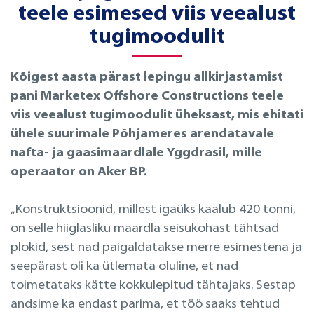
teele esimesed viis veealust
tugimoodulit
Kõigest aasta pärast lepingu allkirjastamist
pani Marketex Offshore Constructions teele
viis veealust tugimoodulit üheksast, mis ehitati
ühele suurimale Põhjameres arendatavale
nafta- ja gaasimaardlale Yggdrasil, mille
operaator on Aker BP.
„Konstruktsioonid, millest igaüks kaalub 420 tonni,
on selle hiiglasliku maardla seisukohast tähtsad
plokid, sest nad paigaldatakse merre esimestena ja
seepärast oli ka ütlemata oluline, et nad
toimetataks kätte kokkulepitud tähtajaks. Sestap
andsime ka endast parima, et töö saaks tehtud