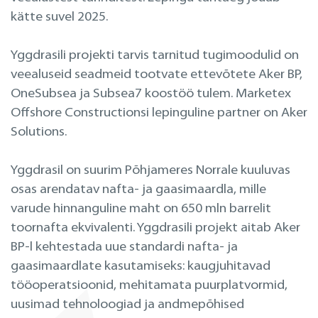
kätte suvel 2025.
Yggdrasili projekti tarvis tarnitud tugimoodulid on
veealuseid seadmeid tootvate ettevõtete Aker BP,
OneSubsea ja Subsea7 koostöö tulem. Marketex
Offshore Constructionsi lepinguline partner on Aker
Solutions.
Yggdrasil on suurim Põhjameres Norrale kuuluvas
osas arendatav nafta- ja gaasimaardla, mille
varude hinnanguline maht on 650 mln barrelit
toornafta ekvivalenti. Yggdrasili projekt aitab Aker
BP-l kehtestada uue standardi nafta- ja
gaasimaardlate kasutamiseks: kaugjuhitavad
tööoperatsioonid, mehitamata puurplatvormid,
uusimad tehnoloogiad ja andmepõhised