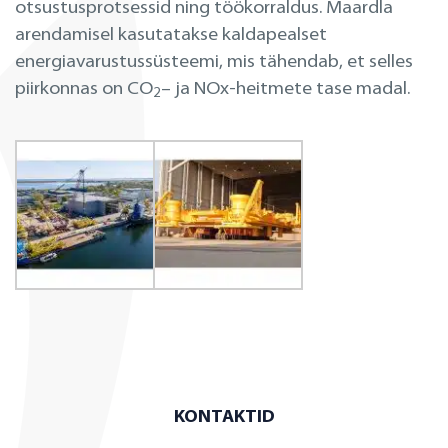
otsustusprotsessid ning töökorraldus. Maardla
arendamisel kasutatakse kaldapealset
energiavarustussüsteemi, mis tähendab, et selles
piirkonnas on CO
– ja NOx-heitmete tase madal.
2
KONTAKTID